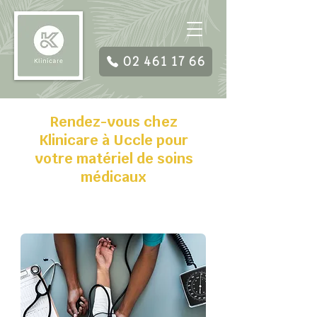
02 461 17 66
Rendez-vous chez
Klinicare à Uccle pour
votre matériel de soins
médicaux