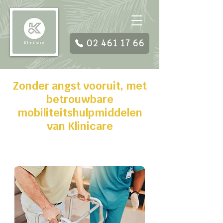
02 461 17 66
Zonder angst vooruit, met
betrouwbare
mobiliteitshulpmiddelen
van Klinicare