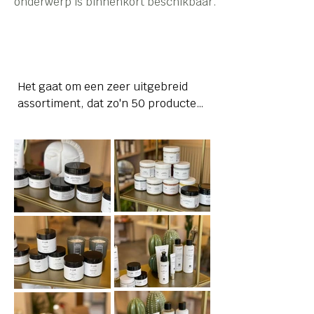
onderwerp is binnenkort beschikbaar.
Het gaat om een zeer uitgebreid 
assortiment, dat zo'n 50 producten 
omvat, waaronder shampoos, 
scrubs, oliën, crèmes, lotions, ...

C-LAB ontwarrende conditioner 
250 ml

C-LAB Honing smeltende 
lippenbalsem 15ml

C-LAB Zwarte Vijgen Crème tegen 
Donkere Vlekken 50g
