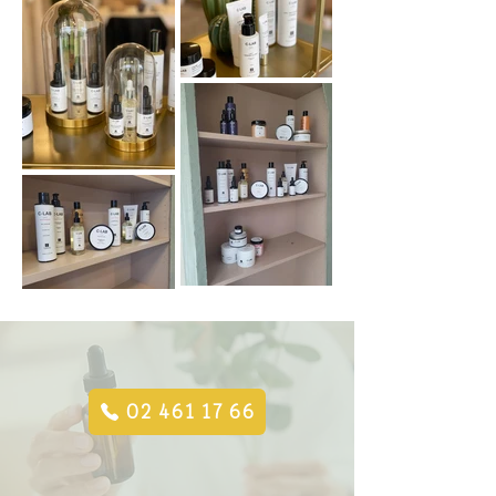
C-LAB Nek- en bustecrème 100 g

C-LAB Stralende Crème Avocado 
50g

C-LAB Oranje-Honing Handcrème 
50g

C-LAB Pepermunt Voetcrème 100g

C-LAB Exfoliërende douchecrème 
250ml

C-LAB Zoete Amandel Nachtcrème 
50g

02 461 17 66
C-LAB Oranjebloesemwater 100ml
