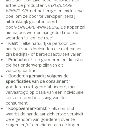
aard dan ook. Elke Koper verbindt zich
ertoe de producten van
KLINICARE
WINKEL SRL
met het enige en exclusieve
doel om ze door te verkopen, tenzij
uitdrukkelijk geautoriseerd
door
KLINICARE WINKEL SRL
. De Koper zal
hierna ook worden aangeduid met de
woorden "u" en "de uwe".
“
Klant
”: elke natuurlijke persoon die
handelt voor doeleinden die niet binnen
zijn bedrijfs- of beroepsactiviteit vallen.
“
Producten
”: alle goederen en diensten
die het onderwerp zijn van dit
verkoopcontract.
“
Goederen gemaakt volgens de
specificaties van de consument
”:
goederen niet geprefabriceerd, maar
vervaardigd op basis van een individuele
keuze of een beslissing van de
consument.
“
Koopovereenkomst
”: elk contract
waarbij de handelaar zich ertoe verbindt
de eigendom van goederen over te
dragen en/of een dienst aan de koper